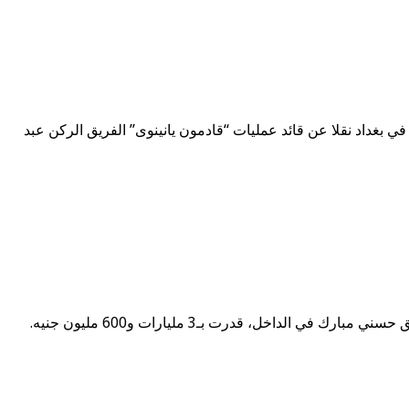
لمرصدنيوز تمكنت القوات العراقية، من تحرير قريتي آل ياسين و إرحيلة شمال ناحية بادوش قرب مدينة الموصل العراقية. وقال مراسل RT في بغداد نقلا عن قائد عمليات “قادمون يانينوى” الفريق الركن عبد
المرصد نيوز : متابعات كشفت مصادر قضائية مصرية الاثنين 20 مارس/آذار أن أجهزة الدولة تسلمت تقارير حول ثروة الرئيس المصري الأسبق حسني مبارك في الداخل، قدرت بـ3 مليارات و600 مليون جنيه.