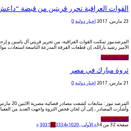
القوات العراقية تحرر قريتين من قبضة “داعش
23 مارس، 2017
اخبار دولية
0
الأمير رشيد يارالله، إن قطعات الفرقة المدرعة التاسعة استعادت م
أكمل القراءة »
ثروة مبارك في مصر
21 مارس، 2017
اخبار دولية
0
وأشارت المصادر ، إلى أن لجان فحص الثروة واجهت العديد من العقبا
أكمل القراءة »
صفحة 32 من 34
« الأولى
...
20
10
«
34
33
32
31
30
»