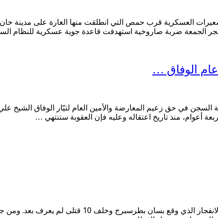
لشعيرات العسكرية قرب حمص التي انطلقت منها الغارة على مدينة خان
مب فجر الجمعة ضربة صاروخية استهدفت قاعدة جوية عسكرية للنظام ال
عام الوفاق …
بة السجن في حق زعيم المعارضة والأمين العام لتيّار الوفاق الشيخ ع
أربعة أعوام، منذ تاريخ اعتقاله وعليه فإن العقوبة ستنتهي …
المرصد نيوز : متابعات قال الرئيس الروسي فلاديمير بوتي