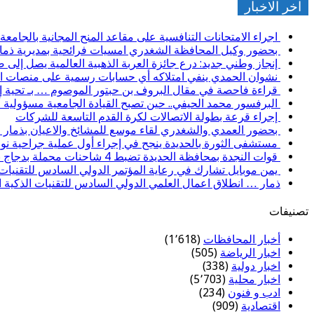
اخر الاخبار
اجراء الامتحانات التنافسية على مقاعد المنح المجانية بالجامعة 
بحضور وكيل المحافظة الشغدري امسيات فرائحية بمديرية ذماراب
إنجاز وطني جديد: درع جائزة العربة الذهبية العالمية يصل إلى 
نشوان الحمدي ينفي امتلاكه أي حسابات رسمية على منصات ال
قراءة فاحصة في مقال البروف بن حبتور الموصوم … بـ تحية إج
البرفسور محمد الحيفي.. حين تصبح القيادة الجامعية مسؤولية أخ
إجراء قرعة بطولة الاتصالات لكرة القدم التاسعة للشركات
بحضور العمدي والشغدري لقاء موسع للمشائخ والاعيان بذمار في
مستشفى الثورة بالحديدة ينجح في إجراء أول عملية جراحية نوع
قوات النجدة بمحافظة الحديدة تضبط 4 شاحنات محملة بدجاج نافق ومصاب بالأمراض، ولحوم وأسماك تالفة وغير صالحة للاستهلاك الآدمي
يمن موبايل تشارك في رعاية المؤتمر الدولي السادس للتقنيات ا
ذمار … انطلاق اعمال العلمي الدولي السادس للتقنيات الذكية ا
تصنيفات
أخبار المحافظات
(1٬618)
اخبار الرياضة
(505)
اخبار دولية
(338)
اخبار محلية
(5٬703)
ادب و فنون
(234)
اقتصادية
(909)