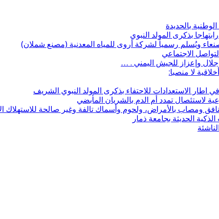
الوطنية بالحديدة
تهاجا بذكرى المولد النبوي
صنعاء ويُسلم رسمياً لشركة أروى للمياه المعدنية (مصنع شملان)
تواصل الاجتماعي
لال وإعزاز للجيش اليمني . …
لاقية لا منصبا:
 اطار الاستعدادات للاحتفاء بذكرى المولد النبوي الشريف
ية لاستئصال تمدد أم الدم بالشريان المأبضي
لذكية الحديثة بجامعة ذمار
لناشئة