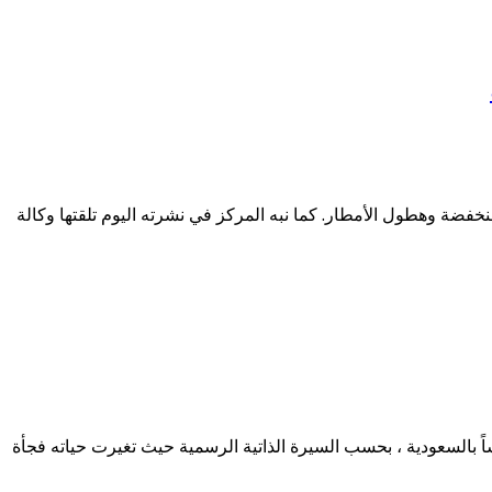
فضة وهطول الأمطار. كما نبه المركز في نشرته اليوم تلقتها وكالة
رة حول حياة منفذ هجوم لندن خالد مسعود البالغ من العمر 52 عاما،والذي عمل مدرساً بالسعودية ، بحسب السيرة الذاتية الرسمية حيث تغيرت حياته فجأة