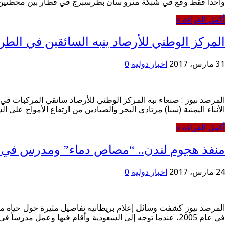
واحداً فقط وقع في شبكة مترو سان بطرسبرج في قطار بين محطتين
أكمل القراءة »
المركز الوطني للأرصاد ينبه السائقين في الطر
31 مارس، 2017
اخبار دولية
0
المرصد نيوز : صنعاء نبه المركز الوطني للأرصاد سائقي المركبات في
الأنباء اليمنية (سبأ) مرتادي البحر والصيادين من ارتفاع الأمواج على
أكمل القراءة »
منفذ هجوم لندن.. “مصاص دماء” ومدرس في ا
24 مارس، 2017
اخبار دولية
0
في عام 2005، عندما توجه إلى السعودية وأقام فيها وعمل مدرساً في مدينة ينبع لمدة عام يدرس موظفي …