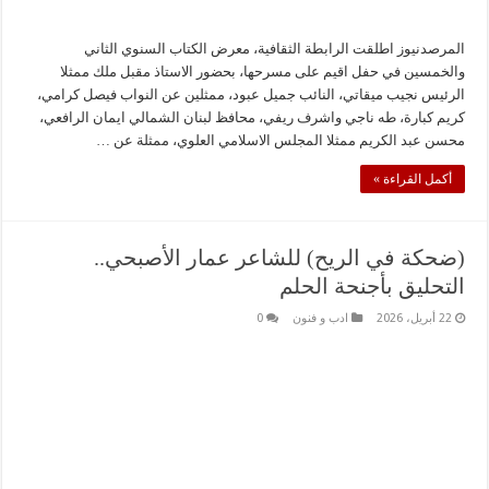
المرصدنيوز اطلقت الرابطة الثقافية، معرض الكتاب السنوي الثاني
والخمسين في حفل اقيم على مسرحها، بحضور الاستاذ مقبل ملك ممثلا
الرئيس نجيب ميقاتي، النائب جميل عبود، ممثلين عن النواب فيصل كرامي،
كريم كبارة، طه ناجي واشرف ريفي، محافظ لبنان الشمالي ايمان الرافعي،
محسن عبد الكريم ممثلا المجلس الاسلامي العلوي، ممثلة عن …
أكمل القراءة »
(ضحكة في الريح) للشاعر عمار الأصبحي..
التحليق بأجنحة الحلم
22 أبريل، 2026
ادب و فنون
0