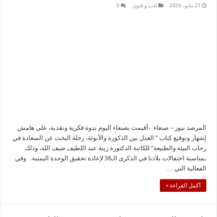
21 مايو، 2026
ادب و فنون
0
المرصد نيوز – صنعاء -أقيمت بصنعاء اليوم ندوة فكرية ونقدية، على هامش
إشهار وتوقيع كتاب ” العدل بين الذكورة والأنوثة، رحلة البحث عن السعادة في
رحاب البيئة والطبيعة” للكاتبة الدكتورة زينة عبد اللطيف ضيف الله، وذلك
بمناسبة احتفالات بلادنا في الذكرى الـ36 لإعادة تحقيق الوحدة اليمنية. وفي
الفعالية التي …
أكمل القراءة »