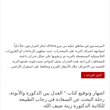
المرصدنيوز في مناطق جبلية من بيرو (Peru)، ابتكر المزارعون حلاً ذكياً
لمواجهة انجراف التربة على المنحدرات، حيث يملؤون الزجاجات أو القارورات
البلاستيكية المستعملة بالتربة ثم يرصّونها على شكل جدران داعمة
للمصاطب الزراعية. هذه الجدران تعمل كحواجز تثبيت قوية، فتمنع التربة
الخصبة من الانجراف خلال الأمطار الغزيرة وتحافظ على استقرار الأراضي …
أكمل القراءة »
اشهار وتوقيع كتاب ” العدل بين الذكورة والأنوثة،
رحلة البحث عن السعادة في رحاب الطبيعة
للكاتبة الدكتورة زينة ضيف الله