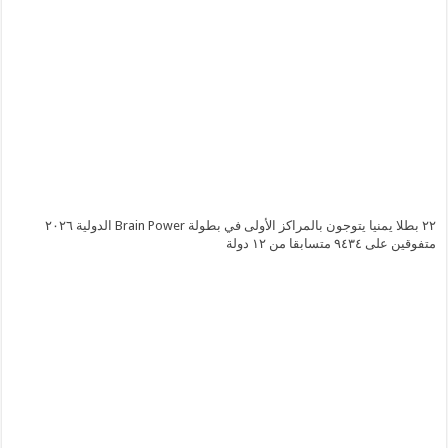
٢٢ بطلا يمنيا يتوجون بالمراكز الأولى في بطولة Brain Power الدولية ٢٠٢٦
متفوقين على ٩٤٣٤ متسابقا من ١٢ دولة