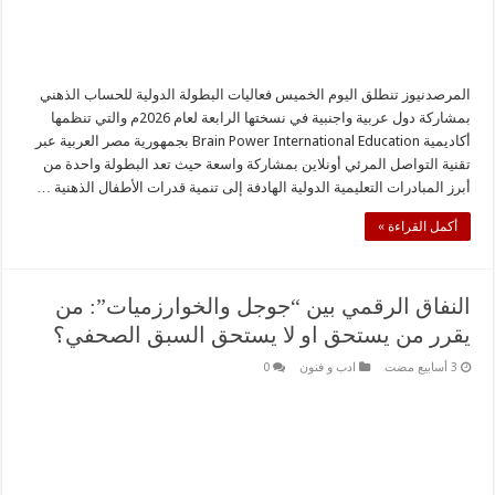
المرصدنيوز تنطلق اليوم الخميس فعاليات البطولة الدولية للحساب الذهني
بمشاركة دول عربية واجنبية في نسختها الرابعة لعام 2026م والتي تنظمها
أكاديمية Brain Power International Education بجمهورية مصر العربية عبر
تقنية التواصل المرئي أونلاين بمشاركة واسعة حيث تعد البطولة واحدة من
أبرز المبادرات التعليمية الدولية الهادفة إلى تنمية قدرات الأطفال الذهنية …
أكمل القراءة »
النفاق الرقمي بين “جوجل والخوارزميات”: من
يقرر من يستحق او لا يستحق السبق الصحفي؟
ادب و فنون
0