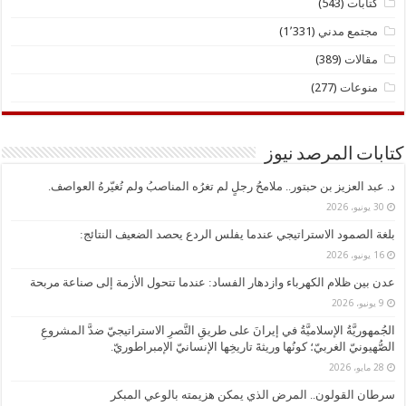
كتابات
(543)
مجتمع مدني
(1٬331)
مقالات
(389)
منوعات
(277)
كتابات المرصد نيوز
د. ​عبد العزيز بن حبتور.. ملامحُ رجلٍ لم تغرُه المناصبُ ولم تُغيّرهُ العواصف.
30 يونيو، 2026
بلغة الصمود الاستراتيجي عندما يفلس الردع يحصد الضعيف النتائج:
16 يونيو، 2026
عدن بين ظلام الكهرباء وازدهار الفساد: عندما تتحول الأزمة إلى صناعة مربحة
9 يونيو، 2026
الجُمهوريَّةُ الإسلاميَّةُ في إيرانَ على طريقِ النَّصرِ الاستراتيجيّ ضدَّ المشروعِ
الصُّهيونيّ الغربيّ؛ كونُها وريثةَ تاريخِها الإنسانيّ الإمبراطوريّ.
28 مايو، 2026
سرطان القولون.. المرض الذي يمكن هزيمته بالوعي المبكر