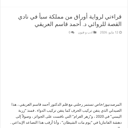
قراءتي لرواية أوراق من مملكة سبأ في نادي
القصة للروائي د. أحمد قاسم العريقي
12 مايو، 2026
ادب و فنون
0
المرصدنيوز/خاص تستمر رحلتي مع قلم الدكتور أحمد قاسم العريقي ، هذا
الصيدلي الذي يتقن تركيب الحرف كما يتقن تركيب الدواء . فمنذ “زربة
اليمني” في 2020 ، و”زهر الغرام” التي نافست على الجوائز ، وصولاً إلى
دهشة الفانتازيا في “يوم مات الشيطان” ، وأنا أرقب هذا التصاعد الإبداعي .