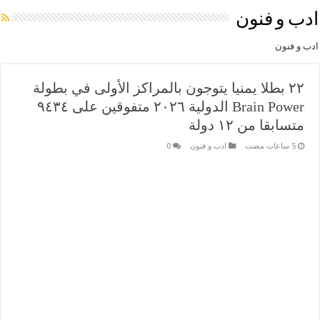
ادب و فنون
ادب و فنون
٢٢ بطلا يمنيا يتوجون بالمراكز الأولى في بطولة
Brain Power الدولية ٢٠٢٦ متفوقين على ٩٤٣٤
متسابقا من ١٢ دولة
ادب و فنون
0