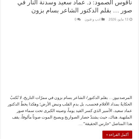
ناقوس الصمود: د. عماد سعيد وسدنة النار في
صور … بقلم الدكتور الشاعر بسام بزون
13 مايو، 2026
ادب و فنون
0
المرصدنيوز… بقلم الدكتور/ الشاعر بسام بزون في ممرّات التاريخ، لا تُكتبُ
الحكايةُ بمداد الأقلام فحسب، بل بدمِ القلب ونبض الأرض؛ وهكذا يخطّ الدكتور
عماد سعيد، الأسير الذي كسر القيد يوماً، وصيته الكبرى تحت سماء صور
الملتهبة. هناك، حيث يشتدّ حصار الصواريخ ويصبح الموت صوتاً مألوفاً، يقف
هذا المناضل “حارس الحقيقة” …
أكمل القراءة »