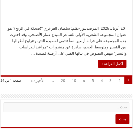
20 أبريل، 2026 المرصدنيوز-بقلم: سلطان العزعزي “(ضحكة في الريح)” هو
عنوان المجموعة الشعرية الأولى للشاعر المبدع عمار الأصبحي، وقد احتوت
هذه المجموعة على قرابة أربعين نصاً تنتمي لقصيدة النثر، وتتراوح أطوالها
بين القصير ومتوسط الحجم، صادرة عن منشورات “مواعيد للدراسات
والنشر” تنهض النصوص في بنائها الفني على أرضية قصيدة …
أكمل القراءة »
1
2
3
4
5
»
10
20
...
الأخيرة »
صفحة 1 من 24