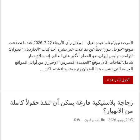
المرصدنيوز/بقلم عبده بغيل || مقال رأي الأربعاء 22-7-2026 عندما تصفحت
موقع “جوجل نيوز” بحثاً عن تفاعلات خبر نشره أحد كتاب “الجارديان” بعنوان:
“ترامب، وليس إيران، هو الخطر الأكبر على العالم. إنه سلاح دمار
شامل”تفاجأت. كان موقع “الحديدة اكسبرس” الإخباري من أوائل المواقع
العربية التي نشرت هذا العنوان وترجمته وناقشته. لكن …
أكمل القراءة »
زجاجة بلاستيكية فارغة يمكن أن تنقذ حقولاً كاملة
من الانهيار؟
24 يونيو، 2026
ادب و فنون
0