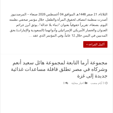
الثلاثاء، 21 صفر 1448هـ الموافق 04 أغسطس 2026 صنعاء – المرصدنيوز
أصدرت منظمة انتصاف لحقوق المرأة والطفل، خلال مؤتمر صحفي نظمته
اليوم، بصنعاء، تقريراً حقوقياً بعنوان “دماء بلا عدالة”، يوثق أبرز جرائم
العدوان والحصار الأمريكي الإسرائيلي وأدواتهما (السعودية والإمارات) بحق
المدنيين في اليمن خلال 12 عاماً. وفي المؤتمر الذي عقد …
أكمل القراءة »
مجموعة أرما التابعة لمجموعة هائل سعيد أنعم
وشركاه في مصر تطلق قافلة مساعدات غذائية
جديدة إلى غزة
اخبار محلية
0