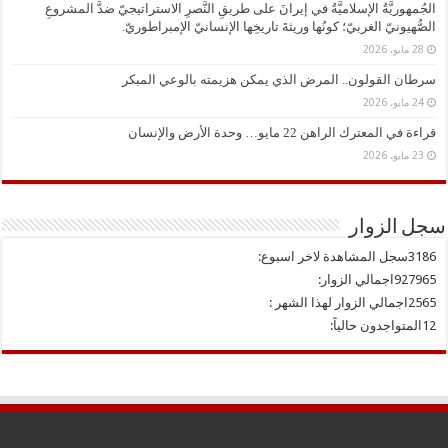
الجُمهوريَّةُ الإسلاميَّةُ في إيرانَ على طريقِ النَّصرِ الاستراتيجيّ ضدَّ المشروعِ
الصُّهيونيّ الغربيّ؛ كونُها وريثةَ تاريخِها الإنسانيّ الإمبراطوريّ.
28 مايو، 2026
سرطان القولون.. المرض الذي يمكن هزيمته بالوعي المبكر
24 مايو، 2026
قراءة في المعترك الراهن 22 مايو… وحدة الأرض والإنسان
23 مايو، 2026
سجل الزوار
3186
سجل المشاهدة لاخر اسبوع:
927965
اجمالي الزوار:
2565
اجمالي الزوار لهذا الشهر :
12
المتواجدون حالياً: