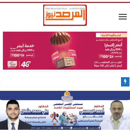
الأرصاد يتوقع هطول أمطار رعدية متفاوتة الشدة ومتفرقة.
اجراء الامتحانات التنافسية على مقاعد المنح المجانية بالجامعة الوطنية بالحديدة
إنجاز وطني جديد: درع جائزة العربة الذهبية العالمية يصل إلى صنعاء ويُسلم رسمياً 
نشوان الحمدي ينفي امتلاكه أي حسابات رسمية على منصات التواصل الاجتماعي
قراءة فاحصة في مقال البروف بن حبتور الموصوم … بـ تحية إجلال وإعزاز للجيش الي