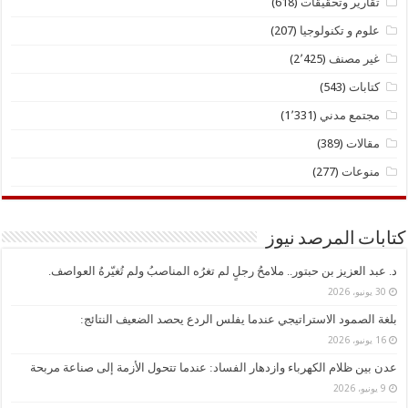
تقارير وتحقيقات
(618)
علوم و تكنولوجيا
(207)
غير مصنف
(2٬425)
كتابات
(543)
مجتمع مدني
(1٬331)
مقالات
(389)
منوعات
(277)
كتابات المرصد نيوز
د. ​عبد العزيز بن حبتور.. ملامحُ رجلٍ لم تغرُه المناصبُ ولم تُغيّرهُ العواصف.
30 يونيو، 2026
بلغة الصمود الاستراتيجي عندما يفلس الردع يحصد الضعيف النتائج:
16 يونيو، 2026
عدن بين ظلام الكهرباء وازدهار الفساد: عندما تتحول الأزمة إلى صناعة مربحة
9 يونيو، 2026