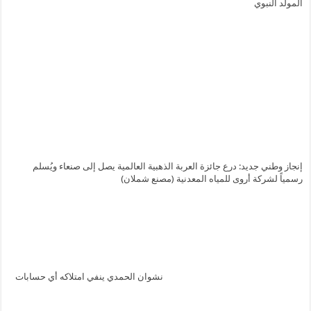
المولد النبوي
إنجاز وطني جديد: درع جائزة العربة الذهبية العالمية يصل إلى صنعاء ويُسلم
رسمياً لشركة أروى للمياه المعدنية (مصنع شملان)
نشوان الحمدي ينفي امتلاكه أي حسابات