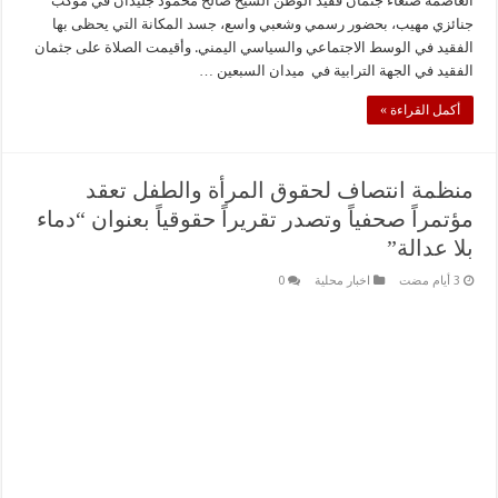
العاصمة صنعاء جثمان فقيد الوطن الشيخ صالح محمود جليدان في موكب
جنائزي مهيب، بحضور رسمي وشعبي واسع، جسد المكانة التي يحظى بها
الفقيد في الوسط الاجتماعي والسياسي اليمني. وأقيمت الصلاة على جثمان
الفقيد في الجهة الترابية في ميدان السبعين …
أكمل القراءة »
منظمة انتصاف لحقوق المرأة والطفل تعقد
مؤتمراً صحفياً وتصدر تقريراً حقوقياً بعنوان “دماء
بلا عدالة”
اخبار محلية
0