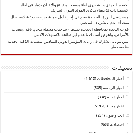
بحضور العمدي والشغدري لقاء موسع للمشائخ والاعيان بذمار في اطار
الاستعدادات للاحتفاء بذكرى المولد النبوي الشريف
مستشفى الثورة بالحديدة ينجح في إجراء أول عملية جراحية نوعية لاستئصال
تمدد أم الدم بالشريان المأبضي
قوات النجدة بمحافظة الحديدة تضبط 4 شاحنات محملة بدجاج نافق ومصاب
بالأمراض، ولحوم وأسماك تالفة وغير صالحة للاستهلاك الآدمي
يمن موبايل تشارك في رعاية المؤتمر الدولي السادس للتقنيات الذكية الحديثة
بجامعة ذمار
تصنيفات
أخبار المحافظات
(1٬618)
اخبار الرياضة
(505)
اخبار دولية
(338)
اخبار محلية
(5٬704)
ادب و فنون
(234)
اقتصادية
(909)