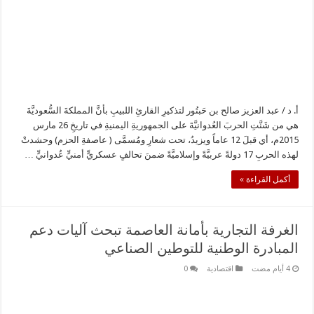
أ. د / عبد العزيز صالح بن حَبتُور ​لتذكيرِ القارئِ اللبيبِ بأنَّ المملكةَ السُّعوديَّةَ
هي من شَنَّتِ الحربَ العُدوانيَّةَ على الجمهوريةِ اليمنيةِ في تاريخِ 26 مارس
2015م، أي قبلَ 12 عاماً ويزيدُ، تحت شعارِ ومُسمَّى ( عاصفةِ الحزم) وحشدتْ
لهذه الحربِ 17 دولةً عربيَّةً وإسلاميَّةً ضمنَ تحالفٍ عسكريٍّ أمنيٍّ عُدوانيٍّ …
أكمل القراءة »
الغرفة التجارية بأمانة العاصمة تبحث آليات دعم
المبادرة الوطنية للتوطين الصناعي
اقتصادية
0