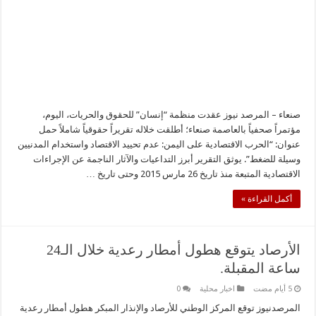
صنعاء – المرصد نيوز ​عقدت منظمة “إنسان” للحقوق والحريات، اليوم،
مؤتمراً صحفياً بالعاصمة صنعاء؛ أطلقت خلاله تقريراً حقوقياً شاملاً حمل
عنوان: “الحرب الاقتصادية على اليمن: عدم تحييد الاقتصاد واستخدام المدنيين
وسيلة للضغط”. ​يوثق التقرير أبرز التداعيات والآثار الناجمة عن الإجراءات
الاقتصادية المتبعة منذ تاريخ 26 مارس 2015 وحتى تاريخ …
أكمل القراءة »
الأرصاد يتوقع هطول أمطار رعدية خلال الـ24
ساعة المقبلة.
اخبار محلية
0
المرصدنيوز توقع المركز الوطني للأرصاد والإنذار المبكر هطول أمطار رعدية