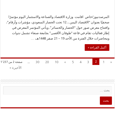
المرصدنيوز/خاص اقامت وزارة الاقتصاد والصناعة والاستثمار اليوم مؤتمرًا
صحفيًا بعنوان “الاقتصاد اليمن .. 12 تحت الحصار السعودي، مؤشرات وأرقام”،
وافتتاح معرض صور حول “الحصار والخسائر”. ويأتي المؤتمر المعرض في
إطار فعاليات تقام في قاعة “طوفان الأقصى” بجامعة صنعاء تشمل ندوات
ومحاضرات خلال الفترة من الأحد 19 – 21 صفر 1448هـ، …
أكمل القراءة »
2
...
30
20
10
»
5
4
3
1
«
صفحة 2 من 1٬237
الأخيرة »