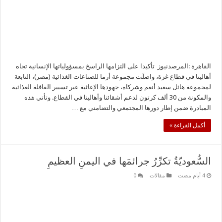
القاهرة :المرصدنيوز تأكيدا على التزامها الراسخ بمسؤولياتها الإنسانية تجاه
أهالينا في قطاع غزة، واصلَت مجموعة أرما للصناعات الغذائية (مصر)، التابعة
لمجموعة هائل سعيد أنعم وشركاه، جهودها الإغاثية عبر تسيير القافلة الغذائية
والمكونة من 30 ألف كرتون لدعم أشقائنا وأهالينا في القطاع. وتأتي هذه
المبادرة ضمن إطار دورها المجتمعي والتضامني مع …
أكمل القراءة »
السُّعوديّةُ تكرِّرُ جرائمَها في اليمنِ العظيمِ
مقالات
0