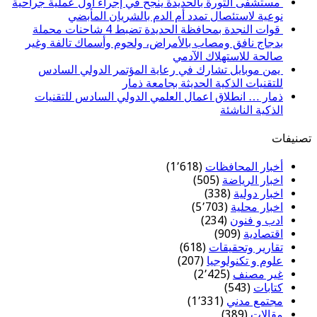
مستشفى الثورة بالحديدة ينجح في إجراء أول عملية جراحية
نوعية لاستئصال تمدد أم الدم بالشريان المأبضي
قوات النجدة بمحافظة الحديدة تضبط 4 شاحنات محملة
بدجاج نافق ومصاب بالأمراض، ولحوم وأسماك تالفة وغير
صالحة للاستهلاك الآدمي
يمن موبايل تشارك في رعاية المؤتمر الدولي السادس
للتقنيات الذكية الحديثة بجامعة ذمار
ذمار … انطلاق اعمال العلمي الدولي السادس للتقنيات
الذكية الناشئة
تصنيفات
أخبار المحافظات
(1٬618)
اخبار الرياضة
(505)
اخبار دولية
(338)
اخبار محلية
(5٬703)
ادب و فنون
(234)
اقتصادية
(909)
تقارير وتحقيقات
(618)
علوم و تكنولوجيا
(207)
غير مصنف
(2٬425)
كتابات
(543)
مجتمع مدني
(1٬331)
مقالات
(389)