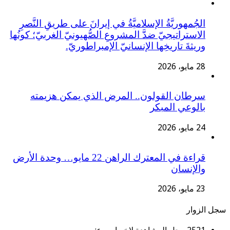
الجُمهوريَّةُ الإسلاميَّةُ في إيرانَ على طريقِ النَّصرِ
الاستراتيجيّ ضدَّ المشروعِ الصُّهيونيّ الغربيّ؛ كونُها
وريثةَ تاريخِها الإنسانيّ الإمبراطوريّ.
28 مايو، 2026
سرطان القولون.. المرض الذي يمكن هزيمته
بالوعي المبكر
24 مايو، 2026
قراءة في المعترك الراهن 22 مايو… وحدة الأرض
والإنسان
23 مايو، 2026
سجل الزوار