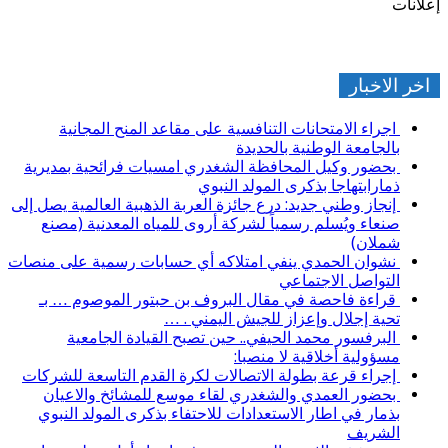
إعلانات
اخر الاخبار
اجراء الامتحانات التنافسية على مقاعد المنح المجانية
بالجامعة الوطنية بالحديدة
بحضور وكيل المحافظة الشغدري امسيات فرائحية بمديرية
ذمارابتهاجا بذكرى المولد النبوي
إنجاز وطني جديد: درع جائزة العربة الذهبية العالمية يصل إلى
صنعاء ويُسلم رسمياً لشركة أروى للمياه المعدنية (مصنع
شملان)
نشوان الحمدي ينفي امتلاكه أي حسابات رسمية على منصات
التواصل الاجتماعي
قراءة فاحصة في مقال البروف بن حبتور الموصوم … بـ
تحية إجلال وإعزاز للجيش اليمني . …
البرفسور محمد الحيفي.. حين تصبح القيادة الجامعية
مسؤولية أخلاقية لا منصبا:
إجراء قرعة بطولة الاتصالات لكرة القدم التاسعة للشركات
بحضور العمدي والشغدري لقاء موسع للمشائخ والاعيان
بذمار في اطار الاستعدادات للاحتفاء بذكرى المولد النبوي
الشريف