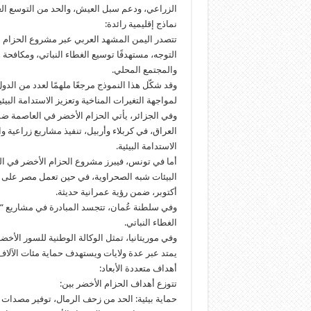
الزراعي، ودعم سبل العيش، والحد من التوسع العمر
نماذج إقليمية رائدة:
تتصدر اليمن المشهد العربي عبر مشروع الحزام ال
التوجه، مستهدفًا توسيع الغطاء النباتي، ومكافحة
والمجتمع المحلي.
وقد شكّل هذا النموذج مرجعًا ملهمًا لعدد من الدو
لمواجهة التغيرات المناخية وتعزيز الاستدامة البيئي
وفي الجزائر، يأتي الحزام الأخضر في العاصمة ض
العراق، في كربلاء وأربيل، تنفيذ مشاريع زراعية و
الاستدامة البيئية.
أما في تونس، فيبرز مشروع الحزام الأخضر في ا
البيئات شبه الصحراوية، في حين تعمل مصر على 
أكتوبر، ضمن رؤية عمرانية حديثة.
وفي سلطنة عُمان، تتجسد المبادرة في مشاريع “ال
الغطاء النباتي.
يمتد عبر عدة ولايات ويستهدف حماية مئات الآلا
أهداف متعددة الأبعاد:
تتوزع أهداف الحزام الأخضر بين:
حماية بيئية: الحد من زحف الرمال، توفير مصدات ا