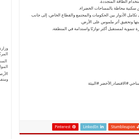
تخدام الطاقة المتجددة.
ق سكنية محاطة بالمساحات الخضراء.
تكامل الأدوار بين الحكومات والمجتمع والقطاع الخاص، إلى جانب
امتها وتحقيق أثر ملموس على الأرض.
رة تنموية لمستقبل أكثر توازنًا واستدامة في المنطقة.
وزارة
المركز
السفي
المول
الأرص
ومتفر
ناخي #الاقتصاد_الأخضر #البيئة
Pinterest
LinkedIn
Stumbleupon