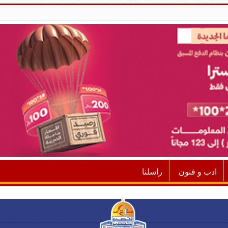
ادب و فنون
راسلنا