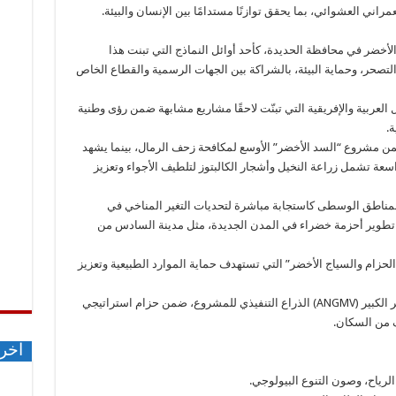
اني العشوائي، بما يحقق توازنًا مستدامًا بين الإنسان والبيئة.
أخضر في محافظة الحديدة، كأحد أوائل النماذج التي تبنت هذا
 التصحر، وحماية البيئة، بالشراكة بين الجهات الرسمية والقطاع الخاص
ل العربية والإفريقية التي تبنّت لاحقًا مشاريع مشابهة ضمن رؤى وطنية
ة.
من مشروع “السد الأخضر” الأوسع لمكافحة زحف الرمال، بينما يشهد
اسعة تشمل زراعة النخيل وأشجار الكالبتوز لتلطيف الأجواء وتعزيز
لمناطق الوسطى كاستجابة مباشرة لتحديات التغير المناخي في
تطوير أحزمة خضراء في المدن الجديدة، مثل مدينة السادس من
حزام والسياج الأخضر” التي تستهدف حماية الموارد الطبيعية وتعزيز
وفي موريتانيا، تمثل الوكالة الوطنية للسور الأخضر الكبير (ANGMV) الذراع التنفيذي للمشروع، ضمن حزام استراتيجي
ف من السكان.
اخر 
لرياح، وصون التنوع البيولوجي.