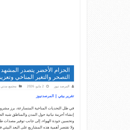
الحزام الأخضر يتصدر المشهد ال
التصحر والتغير المناخي وتعزيز
المرصد نيوز
2 مايو، 2026
مجتمع مدني
تقرير بيئي | المرصدنيوز
في ظل التحديات المناخية المتسارعة، برز مشروع ا
إنشاء أحزمة نباتية حول المدن والمناطق شبه الصح
وتحسين جودة الهواء، إلى جانب توفير مصدات طبيع
ولا تقتصر أهمية هذه المشاريع على البعد البيئي ف