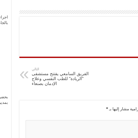
اجراء
بالجا
التالي
الفريق السامعي يفتتح مستشفى
“الريادة” للطب النفسي وعلاج
الإدمان بصنعاء
بحضور
بمدير
امية مشار إليها بـ
*