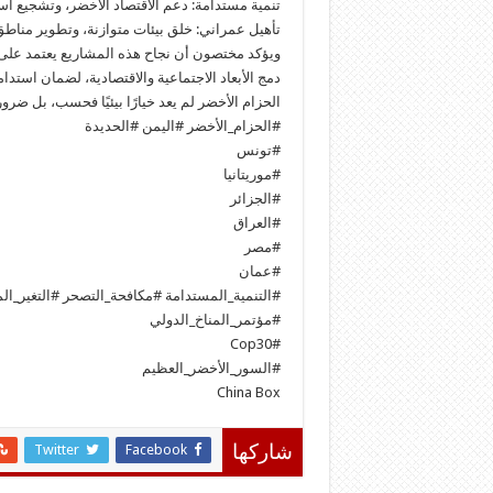
تنمية مستدامة: دعم الاقتصاد الأخضر، وتشجيع اس
تأهيل عمراني: خلق بيئات متوازنة، وتطوير مناط
ويؤكد مختصون أن نجاح هذه المشاريع يعتمد على 
دمج الأبعاد الاجتماعية والاقتصادية، لضمان استد
الحزام الأخضر لم يعد خيارًا بيئيًا فحسب، بل ضرو
#الحزام_الأخضر #اليمن #الحديدة
#تونس
#موريتانيا
#الجزائر
#العراق
#مصر
#عمان
#التنمية_المستدامة #مكافحة_التصحر #التغير_الم
#مؤتمر_المناخ_الدولي
#Cop30
#السور_الأخضر_العظيم
China Box
Twitter
Facebook
شاركها