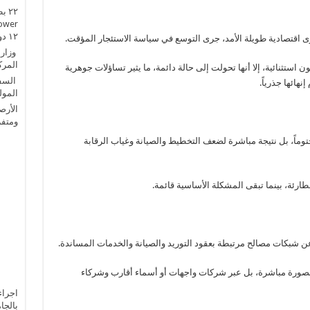
١٢ دولة
وى اقتصادية طويلة الأمد، جرى التوسع في سياسة الاستئجار المؤقت.
وزارة
المركز
استثنائية، إلا أنها تحولت إلى حالة دائمة، ما يثير تساؤلات جوهرية
السفي
هائها جذرياً.
المول
الأرص
ومتفر
حتوماً، بل نتيجة مباشرة لضعف التخطيط والصيانة وغياب الرقابة
لطارئة، بينما تبقى المشكلة الأساسية قائمة.
عن شبكات مصالح مرتبطة بعقود التوريد والصيانة والخدمات المساندة.
 بصورة مباشرة، بل عبر شركات واجهات أو أسماء أقارب وشركاء
اجراء
بالجا