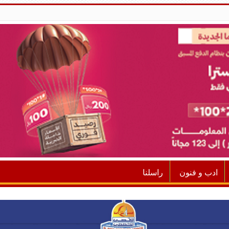
ادب و فنون
راسلنا