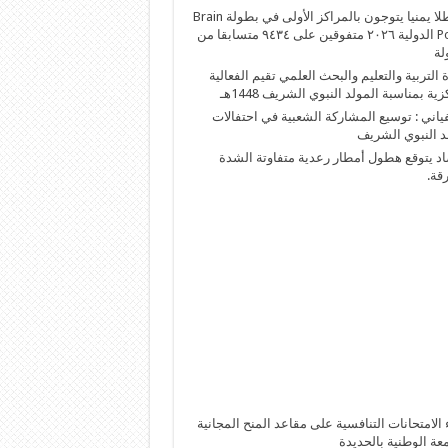
٢٢ بطلا يمنيا يتوجون بالمراكز الأولى في بطولة Brain
Power الدولية ٢٠٢٦ متفوقين على ٩٤٣٤ متسابقا من
 التربية والتعليم والبحث العلمي تقيم الفعالية
ية بمناسبة المولد النبوي الشريف 1448هـ
اني : توسيع المشاركة الشعبية في احتفالات
د النبوي الشريف
اد يتوقع هطول أمطار رعدية متفاوتة الشدة
قة.
 الامتحانات التنافسية على مقاعد المنح المجانية
معة الوطنية بالحديدة