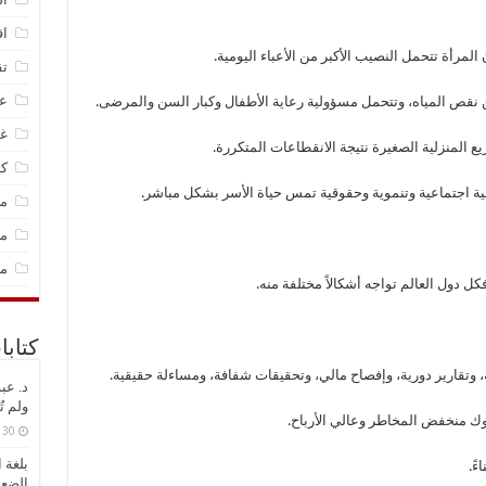
اق
المرأة تتحمل النصيب الأكبر من الأعباء اليومية.
تق
عل
ن نقص المياه، وتتحمل مسؤولية رعاية الأطفال وكبار السن والمرضى.
غ
ع المنزلية الصغيرة نتيجة الانقطاعات المتكررة.
كت
ضية اجتماعية وتنموية وحقوقية تمس حياة الأسر بشكل مباشر.
مج
مق
م
 دول العالم تواجه أشكالاً مختلفة منه.
كتابا
 وتقارير دورية، وإفصاح مالي، وتحقيقات شفافة، ومساءلة حقيقية.
د. ​عب
ولم تُ
وك منخفض المخاطر وعالي الأرباح.
30 يونيو، 2026
بلغة 
ءً.
الضعي