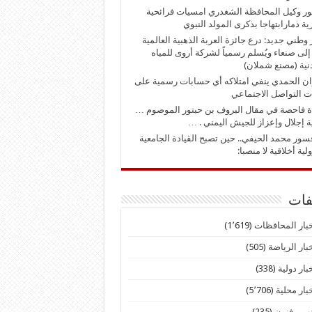
 وكيل المحافظة الشغدري امسيات فرائحية
ية ذمارابتهاجا بذكرى المولد النبوي
 وطني جديد: درع جائزة العربة الذهبية العالمية
لى صنعاء ويُسلم رسمياً لشركة أروى للمياه
نية (مصنع شملان)
 الحمدي ينفي امتلاكه أي حسابات رسمية على
 التواصل الاجتماعي
 فاحصة في مقال البروف بن حبتور الموصوم …
ية إجلال وإعزاز للجيش اليمني . …
سور محمد الحيفي.. حين تصبح القيادة الجامعية
ية أخلاقية لا منصبا:
فات
بار المحافظات
(1٬619)
بار الرياضة
(505)
بار دولية
(338)
بار محلية
(5٬706)
ب و فنون
(235)