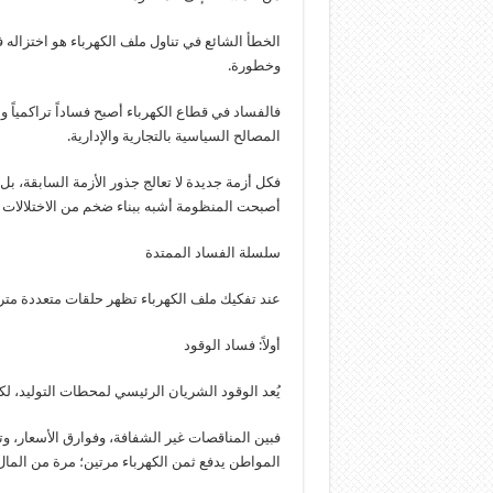
الخطأ الشائع في تناول ملف الكهرباء هو اختزاله ف
وخطورة.
فالفساد في قطاع الكهرباء أصبح فساداً تراكمياً 
المصالح السياسية بالتجارية والإدارية.
فكل أزمة جديدة لا تعالج جذور الأزمة السابقة، ب
أصبحت المنظومة أشبه ببناء ضخم من الاختلالات ا
سلسلة الفساد الممتدة
عند تفكيك ملف الكهرباء تظهر حلقات متعددة متر
أولاً: فساد الوقود
يُعد الوقود الشريان الرئيسي لمحطات التوليد، لك
فبين المناقصات غير الشفافة، وفوارق الأسعار، وت
المواطن يدفع ثمن الكهرباء مرتين؛ مرة من المال