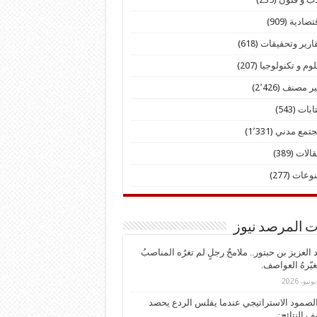
تصادية
(909)
ارير وتحقيقات
(618)
وم و تكنولوجيا
(207)
ير مصنف
(2٬426)
ابات
(543)
تمع مدني
(1٬331)
الات
(389)
نوعات
(277)
ت المرصد نيوز
د العزيز بن حبتور.. ملامحُ رجلٍ لم تغرُه المناصبُ
غيّرهُ العواصف.
الصمود الاستراتيجي عندما يفلس الردع يحصد
ف النتائج: