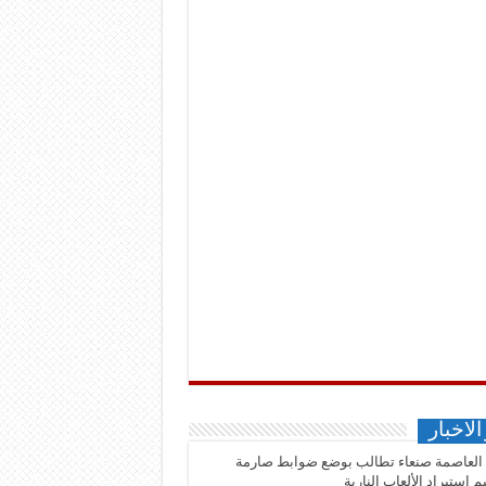
الاخبار
 العاصمة صنعاء تطالب بوضع ضوابط صارمة
م استيراد الألعاب النارية