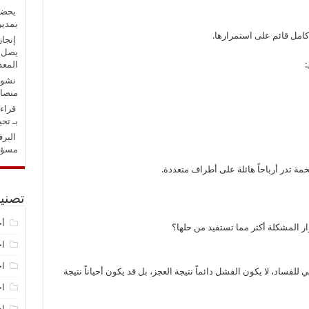
بحضور
بمدير
كامل قائم على استمرارها.
إنجاز
يصل إ
:
المعد
نشوان
منصات
قراءة
بـ تح
البرف
مسؤول
ة تدر أرباحاً هائلة على أطراف متعددة.
تصني
أخ
 المشكلة أكثر مما تستفيد من حلها؟
اخ
اخ
فساد، لا يكون الفشل دائماً نتيجة العجز، بل قد يكون أحياناً نتيجة
اخ
اد