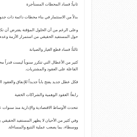
ثانياً: فساد المحطات المستأجرة
بدلاً من الاستثمار في بناء محطات دائمة ذات جد
وعلى الرغم من أن الحلول المؤقتة يفترض أن تكون 
حول المستفيد الحقيقي من استمرار الأزمة وعدم إن
ثالثاً: فساد قطع الغيار والصيانة
كثير من الأعطال التي تتكرر سنوياً ليست قدراً م
الفاعلة على العقود والمشتريات.
فكل عطل جديد يفتح باباً جديداً للإنفاق والعقود ا
رابعاً: العقود الوهمية والشراكات الخفية
تتحدث الأوساط الاقتصادية والإدارية منذ سنوات 
وفي كثير من الأحيان لا يظهر المستفيد الحقيقي
ووسطاء، بما يصعب عملية التتبع والمساءلة.