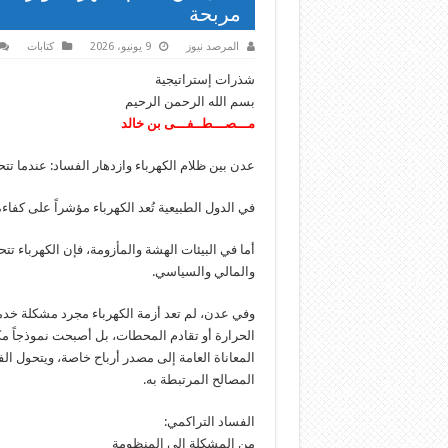
مربحة
المرصد نيوز
9 يونيو، 2026
كتابات
شذرات إستراتيجية
بسم الله الرحمن الرحيم
مـــصـــطــفـــى بن خالد
عدن بين ظلام الكهرباء وازدهار الفساد: عندما تت
في الدول الطبيعية تُعد الكهرباء مؤشراً على كفاءة
أما في البيئات الهشة والمأزومة، فإن الكهرباء 
والمالي والسياسي.
وفي عدن، لم تعد أزمة الكهرباء مجرد مشكلة خدم
الحرارة أو تقادم المحطات، بل أصبحت نموذجاً مكت
المعاناة العامة إلى مصدر أرباح خاصة، ويتحول 
المصالح المرتبطة به.
الفساد التراكمي:
من المشكلة إلى المنظومة