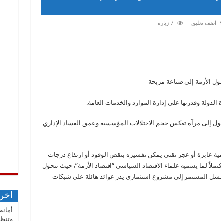
اضف تعليق
7 زيارة
حول الأزمة إلى صناعة مربحة
 الدولة وقدرتها على إدارة الموارد والخدمات العامة.
تتحول إلى مرآة تعكس حجم الاختلالات المؤسسية وعمق الفساد الإداري
ية عابرة أو عجز تقني يمكن تفسيره بنقص الوقود أو ارتفاع درجات
ملاً لما يسميه علماء الاقتصاد السياسي “اقتصاد الأزمة”، حيث تتحول
الفشل المستمر إلى مشروع استثماري يدر عوائد هائلة على شبكات
اخر 
أمانة
وتنظي