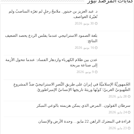
كتابات المرصد نيوز
د. ​عبد العزيز بن حبتور.. ملامحُ رجلٍ لم تغرُه المناصبُ ولم
تُغيّرهُ العواصف.
30 يونيو، 2026
بلغة الصمود الاستراتيجي عندما يفلس الردع يحصد الضعيف
النتائج:
16 يونيو، 2026
عدن بين ظلام الكهرباء وازدهار الفساد: عندما تتحول الأزمة
إلى صناعة مربحة
9 يونيو، 2026
الجُمهوريَّةُ الإسلاميَّةُ في إيرانَ على طريقِ النَّصرِ الاستراتيجيّ ضدَّ المشروعِ
الصُّهيونيّ الغربيّ؛ كونُها وريثةَ تاريخِها الإنسانيّ الإمبراطوريّ.
28 مايو، 2026
سرطان القولون.. المرض الذي يمكن هزيمته بالوعي المبكر
24 مايو، 2026
قراءة في المعترك الراهن 22 مايو… وحدة الأرض والإنسان
23 مايو، 2026