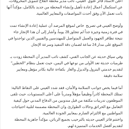
أعلن الأستاذ فائز علوي العيني، نائب مدير محطة الفلاح لتمويل المحروقات،
عن استكمال أعمال إعادة تأهيل وإنشاء المحطة من جديد بالكامل، مؤكداً أنها
باتت تعمل الآن وفق أحدث المواصفات والمعايير العالمية.
وأوضح العيني في تصريح خاص لموقع المرصد أن عملية إعادة الإنشاء تمت
في فترة زمنية وجيزة جداً لم تتجاوز 28 يوماً. وأشار إلى أن هذا الإنجاز جاء
نتيجة تظافر الجهود والعمل المتواصل للمهندسين والفنيين الذين تواجدوا في
الموقع على مدار 24 ساعة لضمان دقة التنفيذ وسرعة الإنجاز.
وفي سياق حديثه عن الجانب الفني، كشف نائب المدير أن المحطة زودت بـ
طرمبات حديثة تعد الأولى من نوعها في اليمن، حيث تعمل بنظام “الخطين”
لتقديم خدمتي البترول والديزل والغاز بكفاءة عالية بكادر مؤهل ومعايير
سلامة دقيقة
أما فيما يخص جوانب السلامة والأمان، فقد شدد العيني على النقاط التالية:
تمتلك المحطة كادراً وظيفياً مؤهلاً ومدرباً على أعلى المستويات. حيث تلقى
الموظفون تدريبات مكثفة من قبل مندوبين من الدفاع المدني حول كيفية
التعامل مع الحرائق وحالات الطوارئ. وان المحطة مصممة لتلبية احتياجات
المواطنين مع الالتزام الصارم بمعايير الجودة العالمية.
واختتم فائز العيني حديثه بالترحيب بجميع الزبائن، مؤكداً جاهزية المحطة
لتقديم أفضل الخدمات المتميزة لهم.