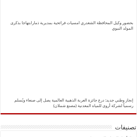
بحضور وكيل المحافظة الشغدري امسيات فرائحية بمديرية ذمارابتهاجا بذكرى
المولد النبوي
إنجاز وطني جديد: درع جائزة العربة الذهبية العالمية يصل إلى صنعاء ويُسلم
رسمياً لشركة أروى للمياه المعدنية (مصنع شملان)
تصنيفات