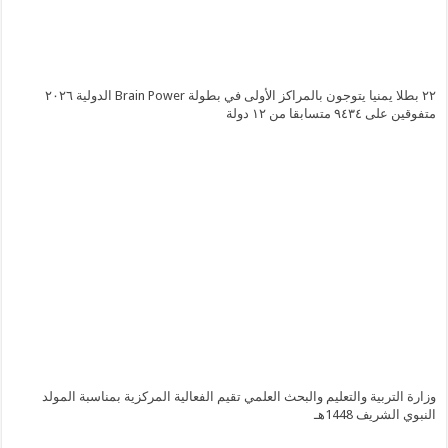
٢٢ بطلا يمنيا يتوجون بالمراكز الأولى في بطولة Brain Power الدولية ٢٠٢٦
متفوقين على ٩٤٣٤ متسابقا من ١٢ دولة
وزارة التربية والتعليم والبحث العلمي تقيم الفعالية المركزية بمناسبة المولد
النبوي الشريف 1448هـ