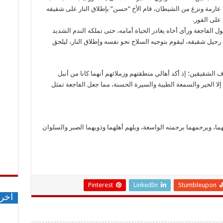
رمة ونزغ من الشيطان، قام الأخ “حسن” بإطلاق النار على شقيقه
على الفور.
لفاجعة ورأى أخاه يغادر الحياة أمامه، حتى تملكه الندم الشديد
رحيل شقيقه، ليقوم بتوجيه السلاح نحو نفسه وإطلاق النار، ليلحق
رف الشقيقين؛ إذ أكد أهالي منطقتهم وزملائهم أنهما كانا من أنبل
ما إلا الخير والسمعة الطيبة والسيرة الحسنة، مما جعل الفاجعة تمثل
لهما، ويرحمهما برحمته الواسعة، ويلهم أهلهما وذويهما الصبر والسلوان
Pinterest
LinkedIn
Stumbleupon
اخر 