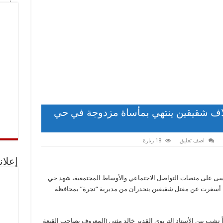
لاف شقيقين ينتهي بمأساة مزدوجة في حي
اضف تعليق
18 زيارة
إعلان
أسى على منصات التواصل الاجتماعي والأوساط المجتمعية، شهد حي
ة، أسفرت عن مقتل شقيقين ينحدران من مديرية “نجرة” بمحافظة
ً نشب بين الأستاذ التربوي القدير خالد مثنى (المعروف بصاحب القبعة