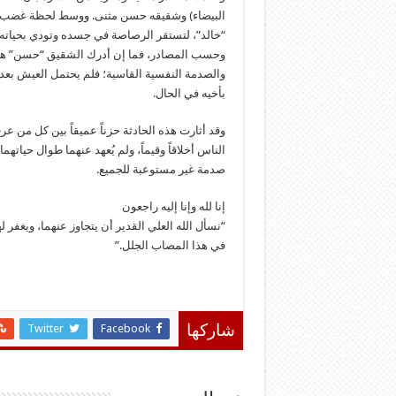
البيضاء) وشقيقه حسن مثنى. ووسط لحظة غضب عا
“خالد”، لتستقر الرصاصة في جسده وتودي بحياته 
​وحسب المصادر، فما إن أدرك الشقيق “حسن” هول ا
والصدمة النفسية القاسية؛ فلم يحتمل العيش بعد 
بأخيه في الحال.
​وقد أثارت هذه الحادثة حزناً عميقاً بين كل من ع
الناس أخلاقاً وقيماً، ولم يُعهد عنهما طوال حياته
صدمة غير مستوعبة للجميع.
​إنا لله وإنا إليه راجعون
“نسأل الله العلي القدير أن يتجاوز عنهما، ويغفر 
في هذا المصاب الجلل.”
Twitter
Facebook
شاركها