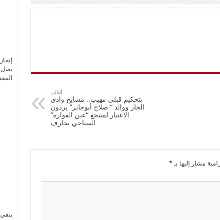
إنجاز
يصل إ
المعد
التالي
بتحكيم قبلي مهيب.. مشايخ وادي
الجار ووالد ” صلاح أبوجابر” يردون
الاعتبار لمنتجع “عين الفوارة”
السياحي بجارف
امية مشار إليها بـ
*
ينفي 