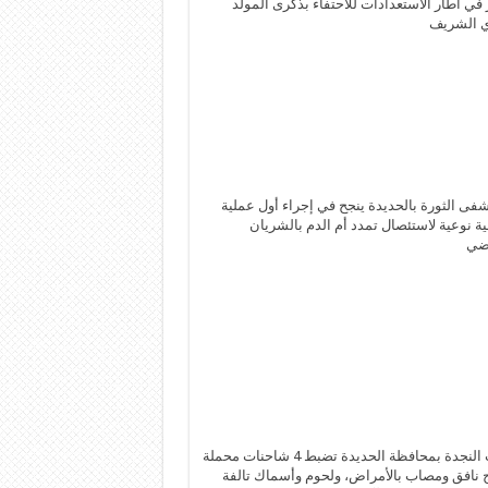
 في اطار الاستعدادات للاحتفاء بذكرى المولد
ي الشريف
ى الثورة بالحديدة ينجح في إجراء أول عملية
ة نوعية لاستئصال تمدد أم الدم بالشريان
بضي
قوات النجدة بمحافظة الحديدة تضبط 4 شاحنات محملة
 نافق ومصاب بالأمراض، ولحوم وأسماك تالفة