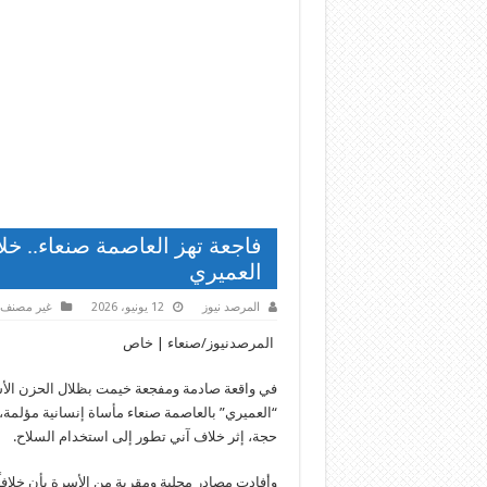
فاجعة تهز العاصمة صنعاء.. خ
العميري
المرصد نيوز
12 يونيو، 2026
غير مصنف
​ المرصدنيوز/صنعاء | خاص
​في واقعة صادمة ومفجعة خيمت بظلال الحزن ال
“العميري” بالعاصمة صنعاء مأساة إنسانية مؤلم
حجة، إثر خلاف آني تطور إلى استخدام السلاح.
​وأفادت مصادر محلية ومقربة من الأسرة بأن خلافا