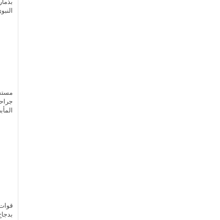
بذمار
النبو
مستشف
جراحي
المأ
بدجاج