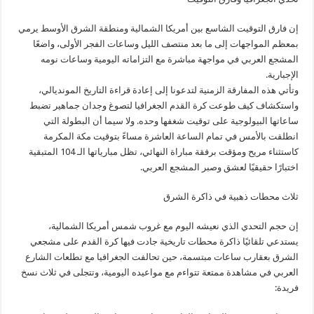
​إن فارق التوقيت الشاسع بين أمريكا الشمالية ومنطقة الشرق الأوسط يرمي
بمعظم المواجهات إلى ما بعد منتصف الليل وساعات الفجر الأولى، واضعًا
المشجع العربي في مواجهة مباشرة مع التزاماته اليومية وساعات نومه
الإجبارية.
​وتأتي هذه المفارقة الزمنية لتدعونا إلى إعادة قراءة التاريخ المونديالي،
واستكشاف كيف طوعت كرة القدم الجغرافيا لتصوغ وجدان جماهير تضبط
ساعاتها البيولوجية على توقيت شغفها وحده. ولا سيما أن البطولة التي
انطلقت بالأمس في تمام الساعة العاشرة مساءً بتوقيت مكة المكرمة
كاستثناء مريح ومؤقت برفقة مباراة النهائي، تظل مبارياتها الـ 104 المتبقية
اختبارًا حقيقيًا لعشق وصبر المشجع العربي.
​ثلاث محطات ذهبية في ذاكرة الشرق
​إن حجم التحدي الذي نعيشه اليوم مع غروب شمس أمريكا الشمالية،
يستدعي تلقائيًا ذاكرة محطات تاريخية جادت فيها كرة القدم على مشجعي
الشرق بعقارب ساعات مبتسمة، حين تحالفت الجغرافيا مع تطلعات الشارع
العربي في مشاهدة ممتعة تتواءم مع مواعيده اليومية، وتتجلى في ثلاث نسخ
فريدة: