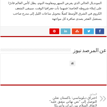
المونديال الحالي الذي يفرض السهر ومقاومة النوم، يظل كأس العالم قادرًا
على إملاء شروطه الخاصة؛ فمهما نأت جغرافيا الوقت، سيبقى الشغف
الكروي في الشرق الأوسط كفيلًا بتحويل ساعات الليل إلى مدرج صاخب
يستقبل الفجر بصدى صافرة كل مواجهة
عن المرصد نيوز
السابق
اختراق دبلوماسي: باكستان تعلن
التوصل إلى “نص نهائي متفق عليه”
لاتفاق السلام بين إيران وأمريكا