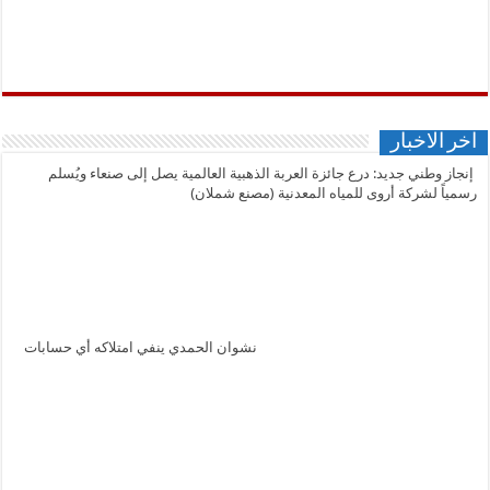
اخر الاخبار
إنجاز وطني جديد: درع جائزة العربة الذهبية العالمية يصل إلى صنعاء ويُسلم
رسمياً لشركة أروى للمياه المعدنية (مصنع شملان)
نشوان الحمدي ينفي امتلاكه أي حسابات