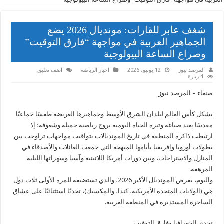
شغف عابر للقارات: مونديال 2026 يضع
الجماهير العربية في مواجهة “فارق التوقيت”
وصراع الساعة البيولوجية
المرصد نيوز
12 يونيو، 2026
اخبار الرياضة
اضف تعليق
4 زيارة
​صنعاء – المرصد نيوز
​يشكل كأس العالم لبلدان الشرق الأوسط وجماهيرها العريضة طقسًا جماعيًا
مقدسًا يعيد صياغة وتيرة الحياة اليومية بروح رياضية جميلة وشغوفة؛ إذ
ارتبطت ذاكرة المنطقة في تاريخ المونديالات بتواقيت مواجهات تراوحت بين
بطولات أوروبا وإفريقيا بأيامها المبهجة التي جمعت العائلات والأصدقاء في
المنازل والاستراحات، وبين دورات أمريكا اللاتينية وآسيا وسهراتها الليلية
المرهقة.
​واليوم، يفرض المونديال الأكبر 2026، والذي تستضيفه للمرة الأولى ثلاث دول
هي (الولايات المتحدة الأمريكية، كندا، والمكسيك)، تحديًا استثنائيًا على عشاق
الساحرة المستديرة في المنطقة العربية.
​تحدي الجغرافيا وفارق التوقيت