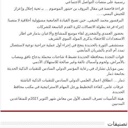
رسمية على منصات التواصل الاجتماعي
قراءة فاحصة في مقال البروف بن حبتور الموصوم … بـ تحية إجلال وإعزاز
للجيش اليمني . …
البرفسور محمد الحيفي.. حين تصبح القيادة الجامعية مسؤولية أخلاقية لا منصبا:
إجراء قرعة بطولة الاتصالات لكرة القدم التاسعة للشركات
بحضور العمدي والشغدري لقاء موسع للمشائخ والاعيان بذمار في اطار
الاستعدادات للاحتفاء بذكرى المولد النبوي الشريف
مستشفى الثورة بالحديدة ينجح في إجراء أول عملية جراحية نوعية لاستئصال
تمدد أم الدم بالشريان المأبضي
قوات النجدة بمحافظة الحديدة تضبط 4 شاحنات محملة بدجاج نافق ومصاب
بالأمراض، ولحوم وأسماك تالفة وغير صالحة للاستهلاك الآدمي
يمن موبايل تشارك في رعاية المؤتمر الدولي السادس للتقنيات الذكية الحديثة
بجامعة ذمار
ذمار … انطلاق اعمال العلمي الدولي السادس للتقنيات الذكية الناشئة
عرفات عامر.. كفاءة التخطيط ورجل المهام الاستراتيجية في مكتب محافظ
الحديدة.
هيئة التأمينات تصرف النصف الأول من معاش شهر اكتوبر 2021م للمتقاعدين
المدنيين
تصنيفات