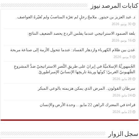
كتابات المرصد نيوز
د. ​عبد العزيز بن حبتور.. ملامحُ رجلٍ لم تغرُه المناصبُ ولم تُغيّرهُ العواصف.
30 يونيو، 2026
بلغة الصمود الاستراتيجي عندما يفلس الردع يحصد الضعيف النتائج:
16 يونيو، 2026
عدن بين ظلام الكهرباء وازدهار الفساد: عندما تتحول الأزمة إلى صناعة مربحة
9 يونيو، 2026
الجُمهوريَّةُ الإسلاميَّةُ في إيرانَ على طريقِ النَّصرِ الاستراتيجيّ ضدَّ المشروعِ
الصُّهيونيّ الغربيّ؛ كونُها وريثةَ تاريخِها الإنسانيّ الإمبراطوريّ.
28 مايو، 2026
سرطان القولون.. المرض الذي يمكن هزيمته بالوعي المبكر
24 مايو، 2026
قراءة في المعترك الراهن 22 مايو… وحدة الأرض والإنسان
23 مايو، 2026
سجل الزوار