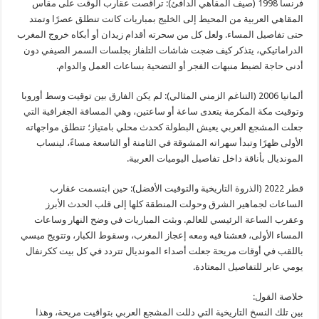
​فرنسا 1998 (صيف المقاهي الدافئ): تراقصت عقارب الوقت على مقاس
المقاهي العربية من المحيط إلى الخليج بمباريات كانت تنطلق عصرًا وتمتد
حتى تفاصيل المساء. ولعل كل من سحرته أقدام زيدان أو أبكاه خروج المغرب
الدراماتيكي، يتذكر كيف ضجت شاشات التلفاز بجلسات السمر الصيفي دون
أدنى حاجة لضبط منبهات الفجر أو التضحية بساعات العمل والدوام.
​ألمانيا 2006 (التناغم الزمني المثالي): لم يكن الفارق بين توقيت وسط أوروبا
وتوقيت مكة المكرمة يتعدى ساعة أو ساعتين، وهي المسافة الجغرافية التي
جعلت المشجع العربي يعيش البطولة كحدث محلي بامتياز؛ تنطلق مواجهاته
الأولى ظهرًا وتبدأ سهراته المشوقة في الثامنة أو التاسعة مساءً، لينساب
المونديال بأناقة داخل تفاصيل اليوميات العربية.
​قطر 2022 (الذروة التاريخية والتوقيت الأفضل): حين ابتسمت عقارب
الساعات لجماهير الشرق وحولت المنطقة كلها إلى قلب الحدث الأبرز
وعقرب الساعة الرئيسي للعالم. وبثت المباريات في وضح النهار وساعات
المساء الأولى، فعشنا فيه ومعه إعجاز المغرب، وسقوط الكبار، وتتويج ميسي
باللقب في أوقات مريحة جعلت أصداء المونديال تتردد في كل بيت ككرنفال
يومي عابر للتفاصيل المعتادة.
​خلاصة القول:
بين تلك النسخ التاريخية التي دللت المشجع العربي بتواقيت مريحة، وهذا