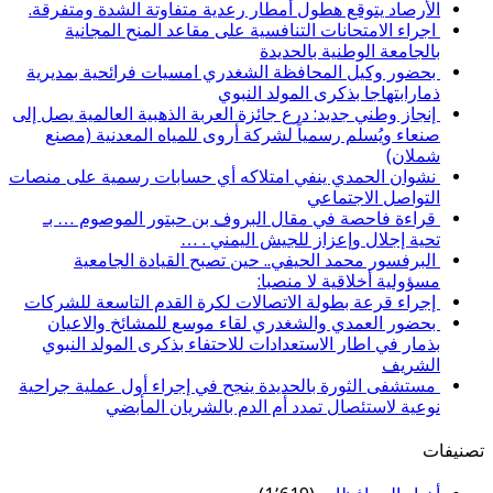
الأرصاد يتوقع هطول أمطار رعدية متفاوتة الشدة ومتفرقة.
اجراء الامتحانات التنافسية على مقاعد المنح المجانية
بالجامعة الوطنية بالحديدة
بحضور وكيل المحافظة الشغدري امسيات فرائحية بمديرية
ذمارابتهاجا بذكرى المولد النبوي
إنجاز وطني جديد: درع جائزة العربة الذهبية العالمية يصل إلى
صنعاء ويُسلم رسمياً لشركة أروى للمياه المعدنية (مصنع
شملان)
نشوان الحمدي ينفي امتلاكه أي حسابات رسمية على منصات
التواصل الاجتماعي
قراءة فاحصة في مقال البروف بن حبتور الموصوم … بـ
تحية إجلال وإعزاز للجيش اليمني . …
البرفسور محمد الحيفي.. حين تصبح القيادة الجامعية
مسؤولية أخلاقية لا منصبا:
إجراء قرعة بطولة الاتصالات لكرة القدم التاسعة للشركات
بحضور العمدي والشغدري لقاء موسع للمشائخ والاعيان
بذمار في اطار الاستعدادات للاحتفاء بذكرى المولد النبوي
الشريف
مستشفى الثورة بالحديدة ينجح في إجراء أول عملية جراحية
نوعية لاستئصال تمدد أم الدم بالشريان المأبضي
تصنيفات