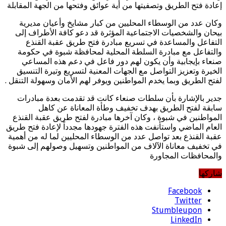
إعادة فتح الطريق وتصفيتها من أية عوائق وفتحها من الجهة المقابلة
وكان عدد من الوسطاء المحليين من كبار مشايخ وأعيان مديرية
بيحان والشخصيات الاجتماعية المؤثرة قد دعو كافة الأطراف إلى
التفاعل والمساعدة في تسريع مبادرة فتح طريق عقبة القنذع
والتفاعل مع مبادرة السلطة المحلية لمحافظة شبوة في حكومة
صنعاء بإيجابية وأن يكون لهم دور فاعل في دعم هذه المساعي
الخيرة وتعزيز التواصل مع الجهات المعنية لتسريع وتيرة التنسيق
لفتح الطريق وبما يخدم المواطنين ويوفر لهم الأمان وسهولة التنقل .
جدير بالإشارة بأن سلطات صنعاء كانت قد تقدمت بعدة مبادرات
سابقة لفتح الطريق بهدف تخفيف وطأة المعاناة عن كاهل
المواطنين في شبوة ، وكان آخرها مبادرة لفتح طريق عقبة القنذع
العام الماضي واستأنفت هذه الفترة جهودها مجدداً لإعادة فتح طريق
عقبة القنذع بعد تواصل عدد من الوسطاء المحليين لما له من أهمية
في تخفيف معاناة الآلاف من المواطنين وتسهيل وصولهم إلى شبوة
والمحافظات المجاورة
شاركها
Facebook
Twitter
Stumbleupon
LinkedIn