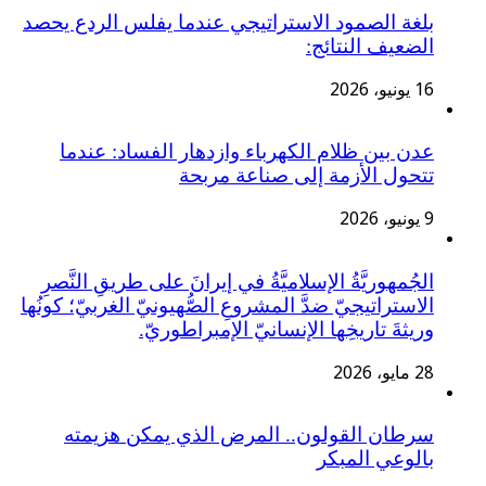
بلغة الصمود الاستراتيجي عندما يفلس الردع يحصد
الضعيف النتائج:
16 يونيو، 2026
عدن بين ظلام الكهرباء وازدهار الفساد: عندما
تتحول الأزمة إلى صناعة مربحة
9 يونيو، 2026
الجُمهوريَّةُ الإسلاميَّةُ في إيرانَ على طريقِ النَّصرِ
الاستراتيجيّ ضدَّ المشروعِ الصُّهيونيّ الغربيّ؛ كونُها
وريثةَ تاريخِها الإنسانيّ الإمبراطوريّ.
28 مايو، 2026
سرطان القولون.. المرض الذي يمكن هزيمته
بالوعي المبكر