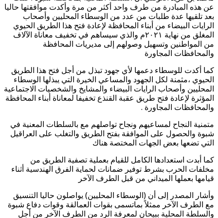
عن هذه المبادرة من طرف واحد أكثر من مرة وأكدت موافقتها حاليا
بعد تلقيها عدة طلبات من عدد من الوسطاء المحليين وأصحاب
الرايات البيضاء من أبناء المحافظة لإعادة فتح هذا الطريق الحيوي
المغلق من نهاية ٢٠٢١م والذي سيساهم في تخفيف معاناة الآلاف
من المواطنين وتسهيل وصولهم إلى مديريات المحافظة
والمحافظات المجاورة
كما أكدت للوسطاء دعمها لأي جهود تبذل من أجل فتح هذا الطريق
الحيوي ،مثمنة لكل الجهود والمساعي الخيرة التي يبذلها الوسطاء
المحليين وأصحاب الرايات البيضاء والمشايخ والشخصيات الاجتماعية
المؤثرة لإعادة فتح طريق عقبة القنذع تخفيفا لمعاناة أبناء المحافظة
والمحافظات المجاورة .
متمنية النجاح لمساعيهم ونجاح تواصلهم مع بالسلطات المعنية في
شبوة والحصول على الموافقة بفتح الطريق والتغلب على العراقيل
التي تضعها بعض الجهات المختصة هناك
كما أبدت استعدادها الكامل للقيام بعملية تصفية الطريق من
مخلفات الحرب بشرط توفير ضمانات لحماية الفرق الهندسية أثناء
قيامها بعملها الميداني من قبل الطرف الآخر
وأشار المصدر إلى أن (الوسطاء المحليين) يواصلون حاليا التنسيق
مع الطرف الآخر ممثلاً بماتسمى بقوات العمالقة وقوات دفاع شبوة
والسلطة المحلية ببيحان لمعرفة الرد من الطرف الآخر من أجل