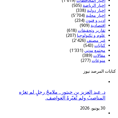
أخبار المحافظات
(1٬619)
اخبار الرياضة
(505)
اخبار دولية
(338)
اخبار محلية
(5٬704)
ادب و فنون
(234)
اقتصادية
(909)
تقارير وتحقيقات
(618)
علوم و تكنولوجيا
(207)
غير مصنف
(2٬426)
كتابات
(543)
مجتمع مدني
(1٬331)
مقالات
(389)
منوعات
(277)
كتابات المرصد نيوز
د. ​عبد العزيز بن حبتور.. ملامحُ رجلٍ لم تغرُه
المناصبُ ولم تُغيّرهُ العواصف.
30 يونيو، 2026