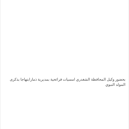
بحضور وكيل المحافظة الشغدري امسيات فرائحية بمديرية ذمارابتهاجا بذكرى
المولد النبوي