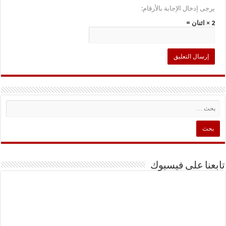
يرجى إدخال الإجابة بالأرقام:
2 × اثنان =
تابعنا على فيسبوك