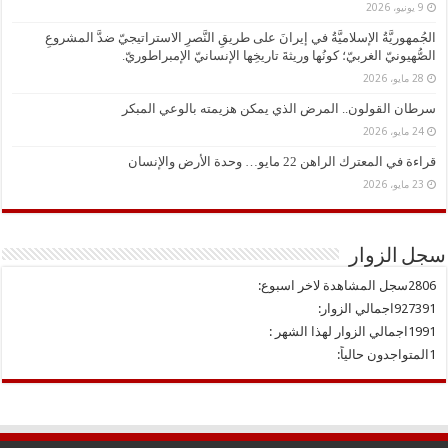
9 يونيو، 2026
الجُمهوريَّةُ الإسلاميَّةُ في إيرانَ على طريقِ النَّصرِ الاستراتيجيّ ضدَّ المشروعِ
الصُّهيونيّ الغربيّ؛ كونُها وريثةَ تاريخِها الإنسانيّ الإمبراطوريّ.
28 مايو، 2026
سرطان القولون.. المرض الذي يمكن هزيمته بالوعي المبكر
24 مايو، 2026
قراءة في المعترك الراهن 22 مايو… وحدة الأرض والإنسان
23 مايو، 2026
سجل الزوار
2806
سجل المشاهدة لاخر اسبوع:
927391
اجمالي الزوار:
1991
اجمالي الزوار لهذا الشهر :
1
المتواجدون حالياً: