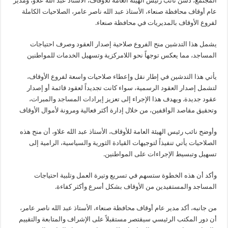
المجتمع، دشن نائب رئيس الهيئة العامة للأوقاف، الأستاذ عبد الله علاو، ومدير
عام أوقاف محافظة صنعاء، الأستاذ عبد الله ناصر عامر، الصلاحيات الكاملة
لفروع الأوقاف بالمديريات في محافظة صنعاء.
يشمل هذا التدشين منح الفروع صلاحية إصدار العقود وصرف احتياجات
المساجد، مما يعكس توجهاً نحو اللامركزية وتسهيل الخدمات للمواطنين
يأتي هذا التدشين في إطار نقل وإعطاء صلاحيات واسعة لفروع الأوقاف،
لتشمل إصدار العقود الرسمية، سواء كانت تجديداً لعقود قائمة أو إصدار
عقود جديدة. ويهدف هذا الإجراء إلى تعزيز إيرادات المساجد والمبرات،
وتحقيق مقاصد الواقفين، من خلال إدارة أكثر فعالية ومرونة لأموال الأوقاف
وأوضح نائب رئيس الهيئة العامة للأوقاف، الأستاذ عبد الله علاو، أن منح هذه
الصلاحيات يأتي تنفيذاً لتوجيهات القيادة الثورية والسياسية، الرامية إلى
تسهيل وتبسيط الإجراءات على المواطنين.
وأكد أن هذه الخطوة ستسهم في تسريع وتيرة العمل وتلبية احتياجات
المساجد والمستفيدين من الأوقاف بشكل أسرع وأكثر كفاءة.
من جانبه، أكد مدير عام أوقاف محافظة صنعاء، الأستاذ عبد الله ناصر عامر،
أن دور المكتب الرئيسي سيقتصر مستقبلاً على الإشراف والمتابعة والتقييم