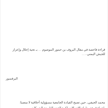
قراءة فاحصة في مقال البروف بن حبتور الموصوم … بـ تحية إجلال وإعزاز
للجيش اليمني . …
البرفسور
محمد الحيفي.. حين تصبح القيادة الجامعية مسؤولية أخلاقية لا منصبا:
إجراء قرعة بطولة الاتصالات لكرة القدم التاسعة للشركات