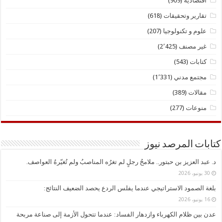
اقتصادية
(909)
تقارير وتحقيقات
(618)
علوم و تكنولوجيا
(207)
غير مصنف
(2٬425)
كتابات
(543)
مجتمع مدني
(1٬331)
مقالات
(389)
منوعات
(277)
كتابات المرصد نيوز
د. ​عبد العزيز بن حبتور.. ملامحُ رجلٍ لم تغرُه المناصبُ ولم تُغيّرهُ العواصف.
30 يونيو، 2026
بلغة الصمود الاستراتيجي عندما يفلس الردع يحصد الضعيف النتائج:
16 يونيو، 2026
عدن بين ظلام الكهرباء وازدهار الفساد: عندما تتحول الأزمة إلى صناعة مربحة