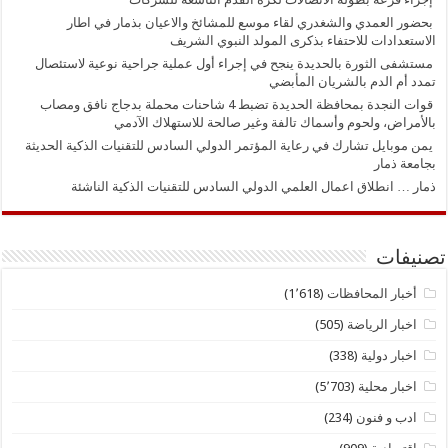
بحضور العمدي والشغدري لقاء موسع للمشائخ والاعيان بذمار في اطار
الاستعدادات للاحتفاء بذكرى المولد النبوي الشريف
مستشفى الثورة بالحديدة ينجح في إجراء أول عملية جراحية نوعية لاستئصال
تمدد أم الدم بالشريان المأبضي
قوات النجدة بمحافظة الحديدة تضبط 4 شاحنات محملة بدجاج نافق ومصاب
بالأمراض، ولحوم وأسماك تالفة وغير صالحة للاستهلاك الآدمي
يمن موبايل تشارك في رعاية المؤتمر الدولي السادس للتقنيات الذكية الحديثة
بجامعة ذمار
ذمار … انطلاق اعمال العلمي الدولي السادس للتقنيات الذكية الناشئة
تصنيفات
أخبار المحافظات
(1٬618)
اخبار الرياضة
(505)
اخبار دولية
(338)
اخبار محلية
(5٬703)
ادب و فنون
(234)