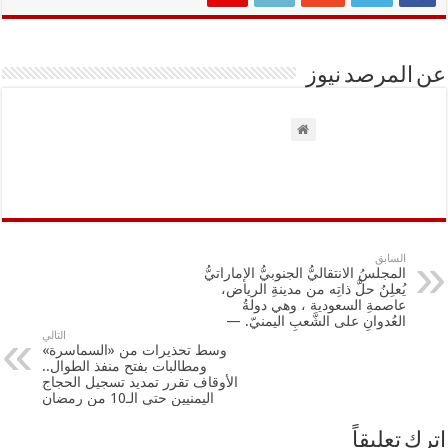
عن المرصد نيوز
السابق
المجلسُ الانتقاليُّ الجنوبيُّ الإماراتيُّ
يُعلِنُ حلَّ ذاتِه من مدينةِ الرياض،
عاصمةِ السعودية ، وهي دولةُ
العُدوانِ على الشَّعبِ اليمنيّ. —
التالي
وسط تحذيرات من «السماسرة»
ومطالبات بفتح منفذ الطوال..
الأوقاف تقرر تمديد تسجيل الحجاج
اليمنيين حتى الـ10 من رمضان
اترك تعليقاً