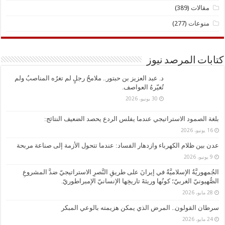
مقالات
(389)
منوعات
(277)
كتابات المرصد نيوز
د. ​عبد العزيز بن حبتور.. ملامحُ رجلٍ لم تغرُه المناصبُ ولم
تُغيّرهُ العواصف.
30 يونيو، 2026
بلغة الصمود الاستراتيجي عندما يفلس الردع يحصد الضعيف النتائج:
16 يونيو، 2026
عدن بين ظلام الكهرباء وازدهار الفساد: عندما تتحول الأزمة إلى صناعة مربحة
9 يونيو، 2026
الجُمهوريَّةُ الإسلاميَّةُ في إيرانَ على طريقِ النَّصرِ الاستراتيجيّ ضدَّ المشروعِ
الصُّهيونيّ الغربيّ؛ كونُها وريثةَ تاريخِها الإنسانيّ الإمبراطوريّ.
28 مايو، 2026
سرطان القولون.. المرض الذي يمكن هزيمته بالوعي المبكر
24 مايو، 2026