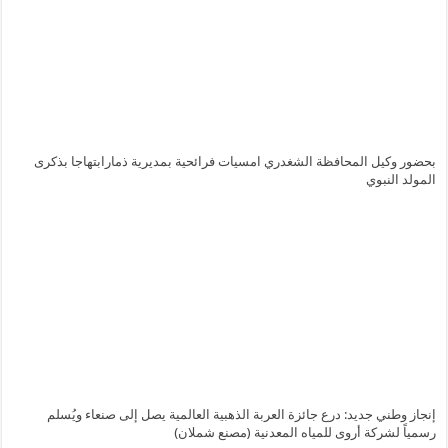
بحضور وكيل المحافظة الشغدري امسيات فرائحية بمديرية ذمارابتهاجا بذكرى
المولد النبوي
إنجاز وطني جديد: درع جائزة العربة الذهبية العالمية يصل إلى صنعاء ويُسلم
رسمياً لشركة أروى للمياه المعدنية (مصنع شملان)