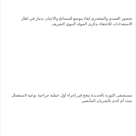
بحضور العمدي والشغدري لقاء موسع للمشائخ والاعيان بذمار في اطار
الاستعدادات للاحتفاء بذكرى المولد النبوي الشريف
مستشفى الثورة بالحديدة ينجح في إجراء أول عملية جراحية نوعية لاستئصال
تمدد أم الدم بالشريان المأبضي