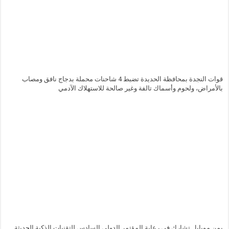
قوات النجدة بمحافظة الحديدة تضبط 4 شاحنات محملة بدجاج نافق ومصاب
بالأمراض، ولحوم وأسماك تالفة وغير صالحة للاستهلاك الآدمي
يمن موبايل تشارك في رعاية المؤتمر الدولي السادس للتقنيات الذكية الحديثة