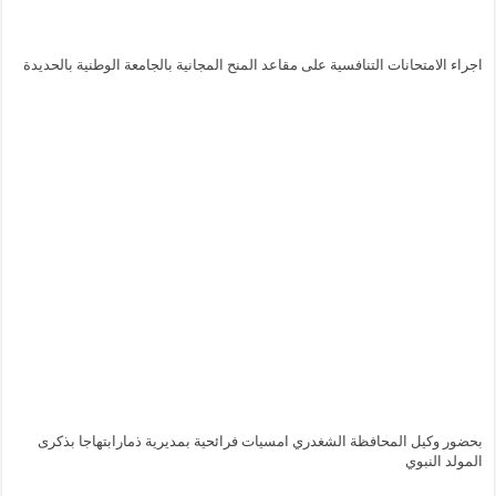
اجراء الامتحانات التنافسية على مقاعد المنح المجانية بالجامعة الوطنية بالحديدة
بحضور وكيل المحافظة الشغدري امسيات فرائحية بمديرية ذمارابتهاجا بذكرى
المولد النبوي