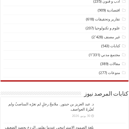
ادب و فنون
(235)
اقتصادية
(909)
تقارير وتحقيقات
(618)
علوم و تكنولوجيا
(207)
غير مصنف
(2٬428)
كتابات
(543)
مجتمع مدني
(1٬331)
مقالات
(389)
منوعات
(277)
كتابات المرصد نيوز
د. ​عبد العزيز بن حبتور.. ملامحُ رجلٍ لم تغرُه المناصبُ ولم
تُغيّرهُ العواصف.
30 يونيو، 2026
بلغة الصمود الاستراتيجي عندما يفلس الردع يحصد الضعيف