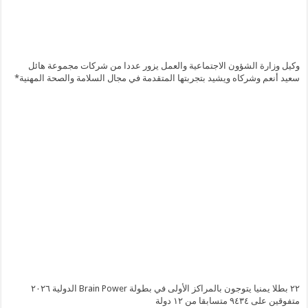
وكيل وزارة الشؤون الاجتماعية والعمل يزور عددا من شركات مجموعة هائل
سعيد أنعم وشركاه ويشيد بتجربتها المتقدمة في مجال السلامة والصحة المهنية*
٢٢ بطلا يمنيا يتوجون بالمراكز الأولى في بطولة Brain Power الدولية ٢٠٢٦
متفوقين على ٩٤٣٤ متسابقا من ١٢ دولة