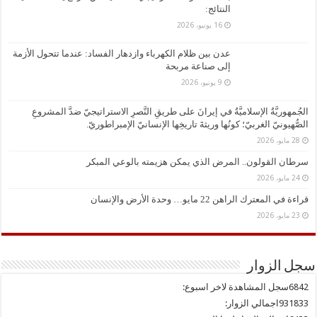
النتائج:
16 يونيو، 2026
عدن بين ظلام الكهرباء وازدهار الفساد: عندما تتحول الأزمة
إلى صناعة مربحة
9 يونيو، 2026
الجُمهوريَّةُ الإسلاميَّةُ في إيرانَ على طريقِ النَّصرِ الاستراتيجيّ ضدَّ المشروعِ
الصُّهيونيّ الغربيّ؛ كونُها وريثةَ تاريخِها الإنسانيّ الإمبراطوريّ.
28 مايو، 2026
سرطان القولون.. المرض الذي يمكن هزيمته بالوعي المبكر
24 مايو، 2026
قراءة في المعترك الراهن 22 مايو… وحدة الأرض والإنسان
23 مايو، 2026
سجل الزوار
6842
سجل المشاهدة لاخر اسبوع:
931833
اجمالي الزوار: