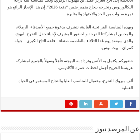
الخالصة إلى الأخ العزيز عقيل بن مهيوب الزقري، وذلك بمناسبة نيله درجة
البكالوريوس وتخرجه بنجاح متميز ضمن “دفعة 2026”. إن هذا الإنجاز الرائع هو
ثمرة سنوات من الجد والاجتهاد والمثابرة.
​وبهذه المناسبة الفرائحية الغالية، نتشرف بدعوة جميع الأصدقاء، الزملاء،
والمحبين لمشاركتنا الفرحة والحضور المشرف لإحياء حفل التخرج البهيج،
والذي سيعقد يوم غدا الثلاثاء بالعاصمة صنعاء – قاعة التاج الكبرى – جولة
كمران – بيت بوس.
​حضوركم يكتمل به الأنس وتزداد به البهجة، فأهلاً وسهلاً بالجميع لمشاركة
عريسنا الخريج أجمل لحظات عمره الأكاديمي.
​ألف مبروك التخرج، وعقبال للمناصب العليا والنجاح المستمر في الحياة
العملية
عن المرصد نيوز