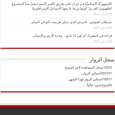
الجُمهوريَّةُ الإسلاميَّةُ في إيرانَ على طريقِ النَّصرِ الاستراتيجيّ ضدَّ المشروعِ
الصُّهيونيّ الغربيّ؛ كونُها وريثةَ تاريخِها الإنسانيّ الإمبراطوريّ.
28 مايو، 2026
سرطان القولون.. المرض الذي يمكن هزيمته بالوعي المبكر
24 مايو، 2026
قراءة في المعترك الراهن 22 مايو… وحدة الأرض والإنسان
23 مايو، 2026
سجل الزوار
10525
سجل المشاهدة لاخر اسبوع:
935751
اجمالي الزوار:
10351
اجمالي الزوار لهذا الشهر :
6
المتواجدون حالياً: