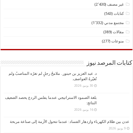
غير مصنف
(2٬430)
كتابات
(543)
مجتمع مدني
(1٬332)
مقالات
(389)
منوعات
(277)
كتابات المرصد نيوز
د. ​عبد العزيز بن حبتور.. ملامحُ رجلٍ لم تغرُه المناصبُ ولم
تُغيّرهُ العواصف.
30 يونيو، 2026
بلغة الصمود الاستراتيجي عندما يفلس الردع يحصد الضعيف
النتائج:
16 يونيو، 2026
عدن بين ظلام الكهرباء وازدهار الفساد: عندما تتحول الأزمة إلى صناعة مربحة
9 يونيو، 2026