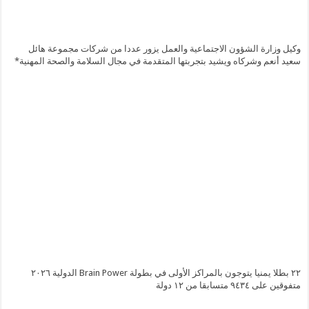
وكيل وزارة الشؤون الاجتماعية والعمل يزور عددا من شركات مجموعة هائل
سعيد أنعم وشركاه ويشيد بتجربتها المتقدمة في مجال السلامة والصحة المهنية*
٢٢ بطلا يمنيا يتوجون بالمراكز الأولى في بطولة Brain Power الدولية ٢٠٢٦
متفوقين على ٩٤٣٤ متسابقا من ١٢ دولة